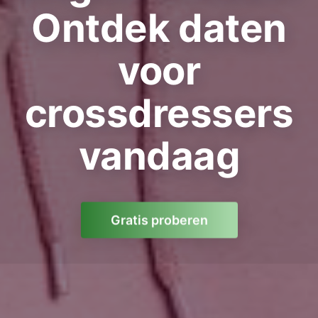
Ontdek daten
voor
crossdressers
vandaag
Gratis proberen