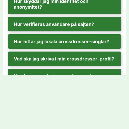
Hur skyddar jag min identitet och
anonymitet?
Hur verifieras användare på sajten?
Hur hittar jag lokala crossdresser-singlar?
Vad ska jag skriva i min crossdresser-profil?
Hur fungerar chattrum och crossdresser-
chatter?
Vad kostar ett medlemskap?
Går det bra att använda mobilen?