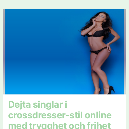
Dejta singlar i
crossdresser-stil online
med trygghet och frihet