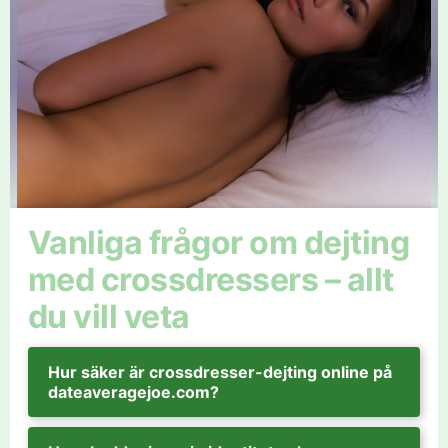
Vanliga frågor om dejting
med crossdressers – allt
du vill veta
Hur säker är crossdresser-dejting online på
dateaveragejoe.com?