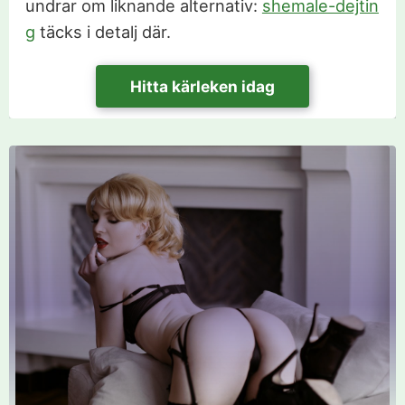
undrar om liknande alternativ:
shemale-dejtin
g
täcks i detalj där.
Hitta kärleken idag