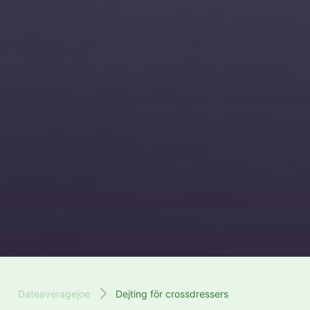
Dateaveragejoe
Dejting för crossdressers