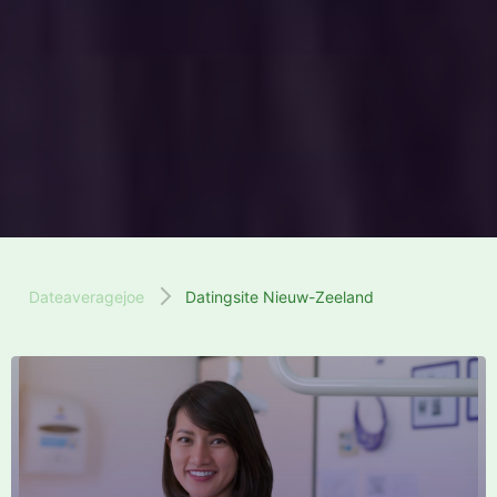
Dateaveragejoe
Datingsite Nieuw-Zeeland