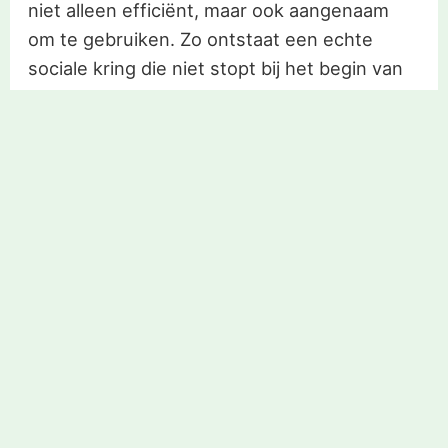
niet alleen efficiënt, maar ook aangenaam
om te gebruiken. Zo ontstaat een echte
sociale kring die niet stopt bij het begin van
een relatie.
Wanneer het kan, kies dan altijd voor
persoonlijke afspraken om een diepere band
op te bouwen. Digitale gesprekken zijn een
startpunt, maar echte vonk voel je pas bij
echte ontmoetingen, in het dagelijks leven
van Nieuw-Zeeland.
Vind vandaag nog de liefde