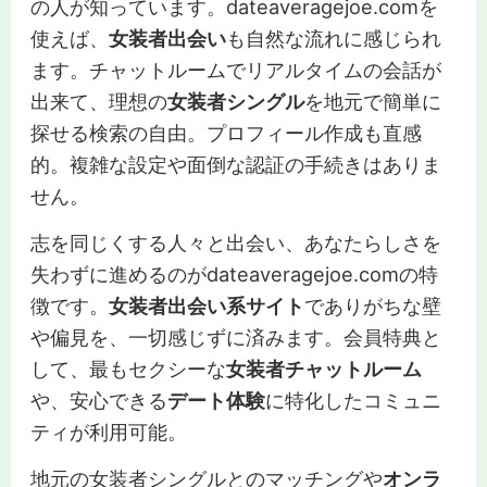
の人が知っています。dateaveragejoe.comを
使えば、
女装者出会い
も自然な流れに感じられ
ます。チャットルームでリアルタイムの会話が
出来て、理想の
女装者シングル
を地元で簡単に
探せる検索の自由。プロフィール作成も直感
的。複雑な設定や面倒な認証の手続きはありま
せん。
志を同じくする人々と出会い、あなたらしさを
失わずに進めるのがdateaveragejoe.comの特
徴です。
女装者出会い系サイト
でありがちな壁
や偏見を、一切感じずに済みます。会員特典と
して、最もセクシーな
女装者チャットルーム
や、安心できる
デート体験
に特化したコミュニ
ティが利用可能。
地元の女装者シングルとのマッチングや
オンラ