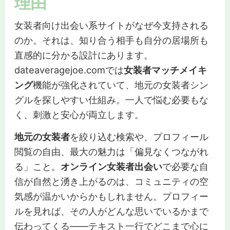
理由
女装者向け出会い系サイトがなぜ今支持される
のか。それは、知り合う相手も自分の居場所も
直感的に分かる設計にあります。
dateaveragejoe.comでは
女装者マッチメイキ
ング
機能が強化されていて、地元の女装者シン
グルを探しやすい仕組み。一人で悩む必要もな
く、刺激と安心が両立します。
地元の女装者
を絞り込む検索や、プロフィール
閲覧の自由、最大の魅力は「偏見なくつながれ
る」こと。
オンライン女装者出会い
で必要な自
信が自然と湧き上がるのは、コミュニティの空
気感が温かいからかもしれません。プロフィー
ルを見れば、その人がどんな思いでいるかまで
伝わってくる――テキスト一行でどこまで心に