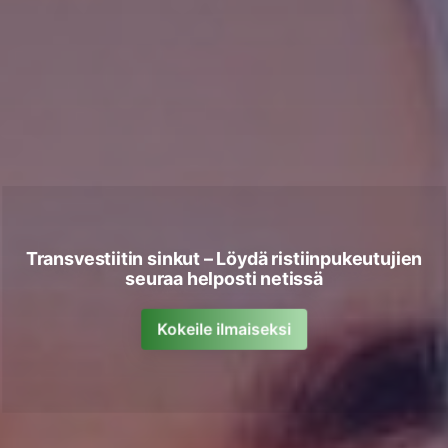
Transvestiitin sinkut – Löydä ristiinpukeutujien
seuraa helposti netissä
Kokeile ilmaiseksi