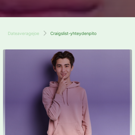
Dateaveragejoe
Craigslist-yhteydenpito