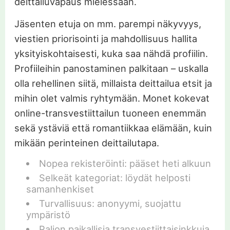
deittailuvapaus mielessään.
Jäsenten etuja on mm. parempi näkyvyys,
viestien priorisointi ja mahdollisuus hallita
yksityiskohtaisesti, kuka saa nähdä profiilin.
Profiileihin panostaminen palkitaan – uskalla
olla rehellinen siitä, millaista deittailua etsit ja
mihin olet valmis ryhtymään. Monet kokevat
online-transvestiittailun tuoneen enemmän
sekä ystäviä että romantiikkaa elämään, kuin
mikään perinteinen deittailutapa.
Nopea rekisteröinti: pääset heti alkuun
Selkeät kategoriat: löydät helposti
samanhenkiset
Turvallisuus: anonyymi, suojattu
ympäristö
Paljon paikallisia transvestiittaisinkkuja