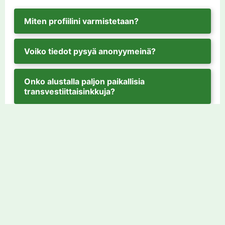
Miten profiilini varmistetaan?
Voiko tiedot pysyä anonyymeinä?
Onko alustalla paljon paikallisia
transvestiittaisinkkuja?
Kuinka turvallista on tavata deittikumppani
livenä?
Miten tunnistan aitoja profiileja?
Mitä tietoa kannattaa lisätä omaan profiiliin?
Paljonko jäsenyys maksaa?