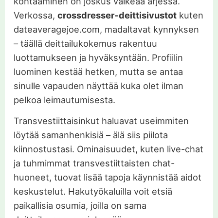
kohtaaminen on joskus vaikeaa arjessa.
Verkossa,
crossdresser-deittisivustot
kuten
dateaveragejoe.com, madaltavat kynnyksen
– täällä deittailukokemus rakentuu
luottamukseen ja hyväksyntään. Profiilin
luominen kestää hetken, mutta se antaa
sinulle vapauden näyttää kuka olet ilman
pelkoa leimautumisesta.
Transvestiittaisinkut haluavat useimmiten
löytää samanhenkisiä – älä siis piilota
kiinnostustasi. Ominaisuudet, kuten live-chat
ja tuhmimmat transvestiittaisten chat-
huoneet, tuovat lisää tapoja käynnistää aidot
keskustelut. Hakutyökaluilla voit etsiä
paikallisia osumia, joilla on sama