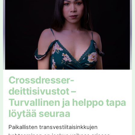
Crossdresser-
deittisivustot –
Turvallinen ja helppo tapa
löytää seuraa
Paikallisten transvestiitaisinkkujen