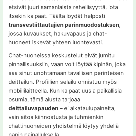
etsivät juuri samanlaista rehellisyyttä, jota
itsekin kaipaat. Täältä löydät helposti
transvestiittautujien parinmuodostuksen
,
jossa kuvaukset, hakuvapaus ja chat-
huoneet iskevät yhteen luontevasti.
Chat-huoneissa keskustelut eivät jumitu
pinnallisuuksiin, vaan voit löytää kipinän, joka
saa sinut unohtamaan tavallisen perinteisen
deittailun. Profiilien selailu onnistuu myös
mobiililaitteella. Kun kaipaat uusia paikallisia
osumia, tämä alusta tarjoaa
deittailuvapauden
– ei aikataulupaineita,
vain aitoa kiinnostusta ja tuhmienkin
chattihuoneiden yhdistelmä löytyy yhdellä
napin painalluksella.