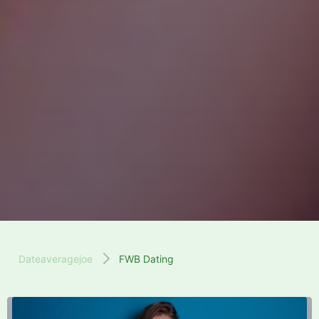
Dateaveragejoe
FWB Dating