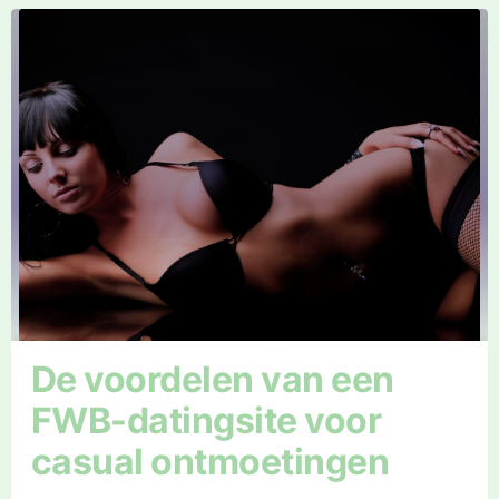
De voordelen van een
FWB-datingsite voor
casual ontmoetingen