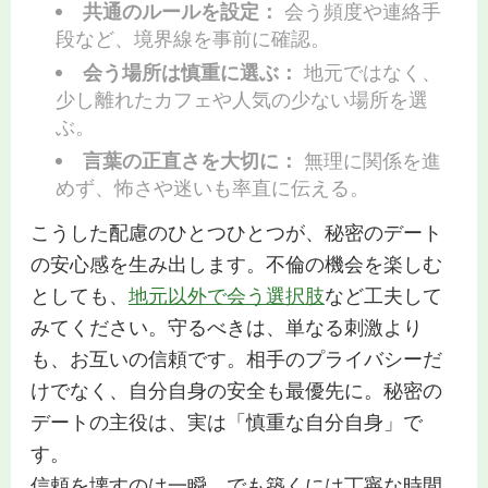
共通のルールを設定：
会う頻度や連絡手
段など、境界線を事前に確認。
会う場所は慎重に選ぶ：
地元ではなく、
少し離れたカフェや人気の少ない場所を選
ぶ。
言葉の正直さを大切に：
無理に関係を進
めず、怖さや迷いも率直に伝える。
こうした配慮のひとつひとつが、秘密のデート
の安心感を生み出します。不倫の機会を楽しむ
としても、
地元以外で会う選択肢
など工夫して
みてください。守るべきは、単なる刺激より
も、お互いの信頼です。相手のプライバシーだ
けでなく、自分自身の安全も最優先に。秘密の
デートの主役は、実は「慎重な自分自身」で
す。
信頼を壊すのは一瞬、でも築くには丁寧な時間