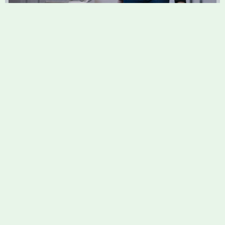
不倫出会い系サイトに関す
るよくある質問と安心して
利用するためのポイント
不倫出会い系サイトの利用は安全ですか？
秘密のデートで身バレしない方法は？
不倫用のプロフィールには何を記載すべき？
実際に会うときの注意点は？
秘密の出会いで最も大切なことは？