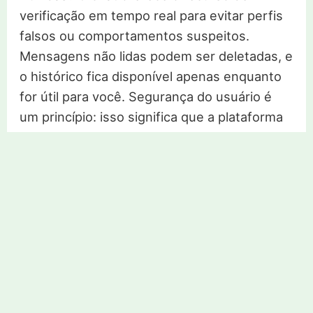
verificação em tempo real para evitar perfis
falsos ou comportamentos suspeitos.
Mensagens não lidas podem ser deletadas, e
o histórico fica disponível apenas enquanto
for útil para você. Segurança do usuário é
um princípio: isso significa que a plataforma
nunca compartilha dados com terceiros, nem
permite que estranhos enviem convites
insistentes. Na dúvida, a regra é dizer “não”
primeiro, revisar depois. Mesmo em
encontros marcados, orientar-se pelo
cuidado é sinal de inteligência, não de
desconfiança. No fundo, conversar
protegido libera para o que interessa: criar
vínculo com quem está ali pelo motivo certo